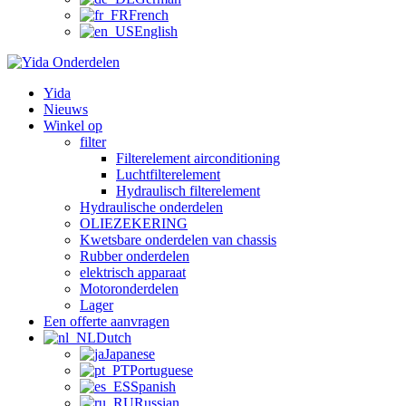
French
English
Yida
Nieuws
Winkel op
filter
Filterelement airconditioning
Luchtfilterelement
Hydraulisch filterelement
Hydraulische onderdelen
OLIEZEKERING
Kwetsbare onderdelen van chassis
Rubber onderdelen
elektrisch apparaat
Motoronderdelen
Lager
Een offerte aanvragen
Dutch
Japanese
Portuguese
Spanish
Russian