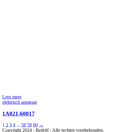
Lees meer
elektrisch apparaat
1A021-60017
1
2
3
4
...
58
59
60
→
Copyright 2024 - Bedrijf - Alle rechten voorbehouden.