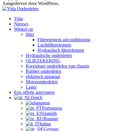
Aangedreven door WordPress.
Yida
Nieuws
Winkel op
filter
Filterelement airconditioning
Luchtfilterelement
Hydraulisch filterelement
Hydraulische onderdelen
OLIEZEKERING
Kwetsbare onderdelen van chassis
Rubber onderdelen
elektrisch apparaat
Motoronderdelen
Lager
Een offerte aanvragen
Dutch
Japanese
Portuguese
Spanish
Russian
Italian
German