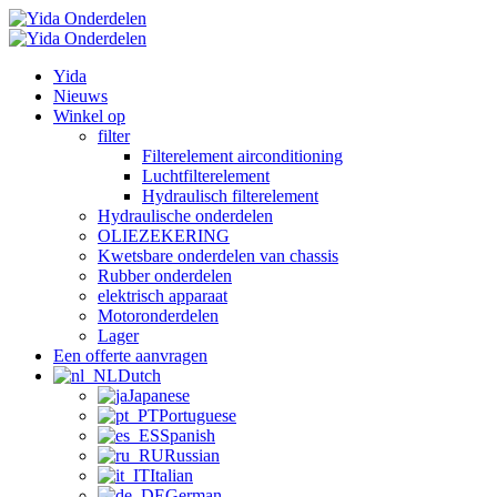
Yida
Nieuws
Winkel op
filter
Filterelement airconditioning
Luchtfilterelement
Hydraulisch filterelement
Hydraulische onderdelen
OLIEZEKERING
Kwetsbare onderdelen van chassis
Rubber onderdelen
elektrisch apparaat
Motoronderdelen
Lager
Een offerte aanvragen
Dutch
Japanese
Portuguese
Spanish
Russian
Italian
German