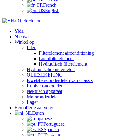
French
English
Yida
Nieuws
Winkel op
filter
Filterelement airconditioning
Luchtfilterelement
Hydraulisch filterelement
Hydraulische onderdelen
OLIEZEKERING
Kwetsbare onderdelen van chassis
Rubber onderdelen
elektrisch apparaat
Motoronderdelen
Lager
Een offerte aanvragen
Dutch
Japanese
Portuguese
Spanish
Russian