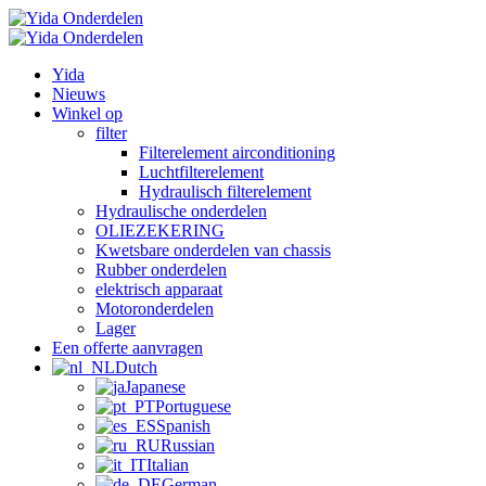
Yida
Nieuws
Winkel op
filter
Filterelement airconditioning
Luchtfilterelement
Hydraulisch filterelement
Hydraulische onderdelen
OLIEZEKERING
Kwetsbare onderdelen van chassis
Rubber onderdelen
elektrisch apparaat
Motoronderdelen
Lager
Een offerte aanvragen
Dutch
Japanese
Portuguese
Spanish
Russian
Italian
German