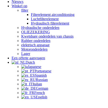
Nieuws
Winkel op
filter
Filterelement airconditioning
Luchtfilterelement
Hydraulisch filterelement
Hydraulische onderdelen
OLIEZEKERING
Kwetsbare onderdelen van chassis
Rubber onderdelen
elektrisch apparaat
Motoronderdelen
Lager
Een offerte aanvragen
Dutch
Japanese
Portuguese
Spanish
Russian
Italian
German
French
English