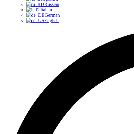
Russian
Italian
German
English