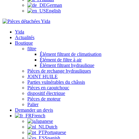
German
English
Yida
Actualités
Boutique
filtre
Élément filtrant de climatisation
Élément de filtre à air
Élément filtrant hydraulique
Pièces de rechange hydrauliques
JOINT HUILE
Parties vulnérables du châssis
Pièces en caoutchouc
dispositif électrique
Pièces de moteur
Palier
Demander un devis
French
Japanese
Dutch
Portuguese
Spanish