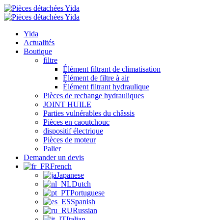
Yida
Actualités
Boutique
filtre
Élément filtrant de climatisation
Élément de filtre à air
Élément filtrant hydraulique
Pièces de rechange hydrauliques
JOINT HUILE
Parties vulnérables du châssis
Pièces en caoutchouc
dispositif électrique
Pièces de moteur
Palier
Demander un devis
French
Japanese
Dutch
Portuguese
Spanish
Russian
Italian